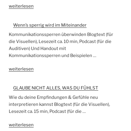
„Wertschätzung
weiterlesen
statt
Applaus:
Wenn’s sperrig wird im Miteinander
Wie
wir
Kommunikationssperren überwinden Blogtext (für
echte
die Visuellen), Lesezeit ca. 10 min, Podcast (für die
Verbindungen
Auditiven) Und Handout mit
schaffen“
Kommunikationssperren und Beispielen …
„Wenn’s
weiterlesen
sperrig
wird
GLAUBE NICHT ALLES, WAS DU FÜHLST
im
Miteinander“
Wie du deine Empfindungen & Gefühle neu
interpretieren kannst Blogtext (für die Visuellen),
Lesezeit ca. 15 min, Podcast (für die …
„GLAUBE
weiterlesen