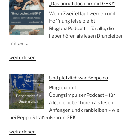
„Das bringt doch nix mit GFK!“
selbst
gut
Wenn Zweifel laut werden und
verstehen
Hoffnung leise bleibt
in
BlogtextPodcast – für alle, die
besonderen
lieber hören als lesen Dranbleiben
Zeiten“
mit der …
„„Das
weiterlesen
bringt
doch
Und plötzlich war Beppo da
nix
mit
Blogtext mit
GFK!““
ÜbungsimpulsenPodcast – für
alle, die lieber hören als lesen
Anfangen und dranbleiben – wie
bei Beppo Straßenkehrer: GFK …
„Und
weiterlesen