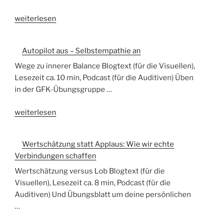
„Being
weiterlesen
Giraffe
versus
Autopilot aus – Selbstempathie an
doing
Giraffe“
Wege zu innerer Balance Blogtext (für die Visuellen),
Lesezeit ca. 10 min, Podcast (für die Auditiven) Üben
in der GFK-Übungsgruppe …
„Autopilot
weiterlesen
aus
–
Wertschätzung statt Applaus: Wie wir echte
Selbstempathie
Verbindungen schaffen
an“
Wertschätzung versus Lob Blogtext (für die
Visuellen), Lesezeit ca. 8 min, Podcast (für die
Auditiven) Und Übungsblatt um deine persönlichen
…