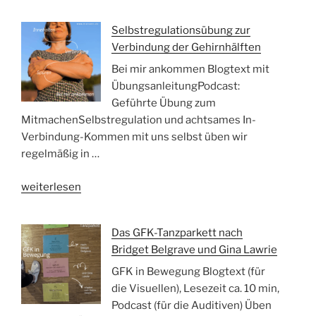
plötzlich
war
Selbstregulationsübung zur
Beppo
Verbindung der Gehirnhälften
da“
Bei mir ankommen Blogtext mit
ÜbungsanleitungPodcast:
Geführte Übung zum
MitmachenSelbstregulation und achtsames In-
Verbindung-Kommen mit uns selbst üben wir
regelmäßig in …
„Selbstregulationsübung
weiterlesen
zur
Verbindung
Das GFK-Tanzparkett nach
der
Bridget Belgrave und Gina Lawrie
Gehirnhälften“
GFK in Bewegung Blogtext (für
die Visuellen), Lesezeit ca. 10 min,
Podcast (für die Auditiven) Üben