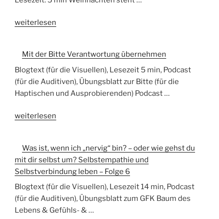
und
„Wohin
wie
weiterlesen
mit
die
der
GFK
Mit der Bitte Verantwortung übernehmen
Schuld
hilft,
beim
damit
Blogtext (für die Visuellen), Lesezeit 5 min, Podcast
Ent-
umzugehen“
(für die Auditiven), Übungsblatt zur Bitte (für die
„Schuld“-
Haptischen und Ausprobierenden) Podcast …
igen?“
„Mit
weiterlesen
der
Bitte
Was ist, wenn ich „nervig“ bin? – oder wie gehst du
Verantwortung
mit dir selbst um? Selbstempathie und
übernehmen“
Selbstverbindung leben – Folge 6
Blogtext (für die Visuellen), Lesezeit 14 min, Podcast
(für die Auditiven), Übungsblatt zum GFK Baum des
Lebens & Gefühls- & …