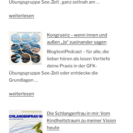
Übungsgruppe See-Zeit , ganz zeitnah am …
„Stolz
weiterlesen
–
im
Kongruenz – wenn innen und
Kontakt
außen „Ja“ zueinander sagen
mit
der
BlogtextPodcast – für alle, die
eigenen
lieber hören als lesen Vertiefe
Wirksamkeit“
deine Praxis in der GFK-
Übungsgruppe See-Zeit oder entdecke die
Grundlagen …
„Kongruenz
weiterlesen
–
wenn
Die Schlangenfrau in mir: Vom
innen
Kindheitstraum zu meiner Vision
und
heute
außen