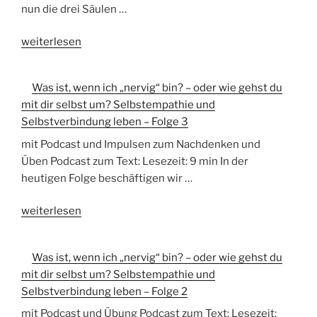
wie
leben
nun die drei Säulen …
gehst
–
„Was
du
weiterlesen
Folge
ist,
mit
6“
wenn
dir
Was ist, wenn ich „nervig“ bin? – oder wie gehst du
ich
selbst
mit dir selbst um? Selbstempathie und
„nervig“
um?
Selbstverbindung leben – Folge 3
bin?
Selbstempathie
–
und
mit Podcast und Impulsen zum Nachdenken und
oder
Selbstverbindung
Üben Podcast zum Text: Lesezeit: 9 min In der
wie
leben
heutigen Folge beschäftigen wir …
gehst
–
„Was
du
weiterlesen
Folge
ist,
mit
5“
wenn
dir
Was ist, wenn ich „nervig“ bin? – oder wie gehst du
ich
selbst
mit dir selbst um? Selbstempathie und
„nervig“
um?
Selbstverbindung leben – Folge 2
bin?
Selbstempathie
–
und
mit Podcast und Übung Podcast zum Text: Lesezeit: