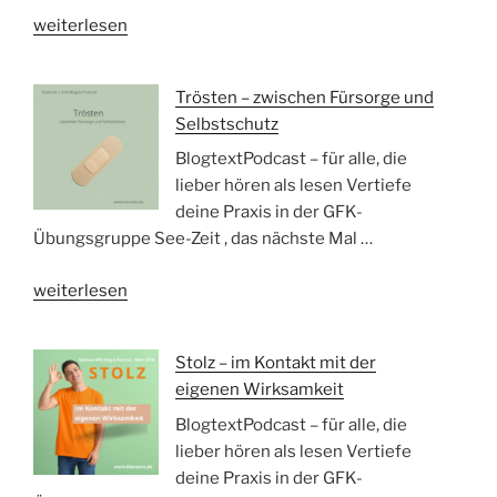
„Maskieren
weiterlesen
–
was
Trösten – zwischen Fürsorge und
wir
Selbstschutz
damit
schützen“
BlogtextPodcast – für alle, die
lieber hören als lesen Vertiefe
deine Praxis in der GFK-
Übungsgruppe See-Zeit , das nächste Mal …
„Trösten
weiterlesen
–
zwischen
Stolz – im Kontakt mit der
Fürsorge
eigenen Wirksamkeit
und
Selbstschutz“
BlogtextPodcast – für alle, die
lieber hören als lesen Vertiefe
deine Praxis in der GFK-