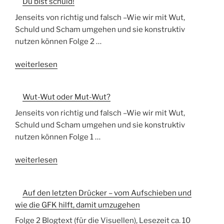
Du bist schuld!
Mutig
mit
Jenseits von richtig und falsch –Wie wir mit Wut,
der
Schuld und Scham umgehen und sie konstruktiv
Scham
nutzen können Folge 2 …
wachsen“
„Du
weiterlesen
bist
schuld!“
Wut-Wut oder Mut-Wut?
Jenseits von richtig und falsch –Wie wir mit Wut,
Schuld und Scham umgehen und sie konstruktiv
nutzen können Folge 1 …
„Wut-
weiterlesen
Wut
oder
Auf den letzten Drücker – vom Aufschieben und
Mut-
wie die GFK hilft, damit umzugehen
Wut?“
Folge 2 Blogtext (für die Visuellen), Lesezeit ca. 10