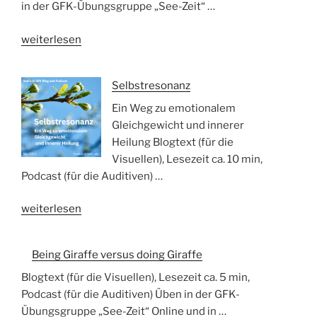
in der GFK-Übungsgruppe „See-Zeit“ …
„Das
weiterlesen
GFK-
Tanzparkett
Selbstresonanz
nach
Bridget
Ein Weg zu emotionalem
Belgrave
Gleichgewicht und innerer
und
Heilung Blogtext (für die
Gina
Visuellen), Lesezeit ca. 10 min,
Lawrie“
Podcast (für die Auditiven) …
„Selbstresonanz“
weiterlesen
Being Giraffe versus doing Giraffe
Blogtext (für die Visuellen), Lesezeit ca. 5 min,
Podcast (für die Auditiven) Üben in der GFK-
Übungsgruppe „See-Zeit“ Online und in …