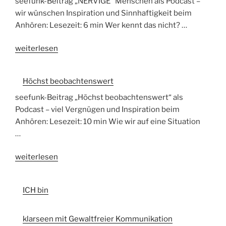
Selbstempathie
seefunk-Beitrag „NERVIGE“ Menschen als Podcast –
bin?
und
wir wünschen Inspiration und Sinnhaftigkeit beim
–
Selbstverbindung
Anhören: Lesezeit: 6 min Wer kennt das nicht? …
oder
leben
„„Nervige“
wie
weiterlesen
–
Menschen“
gehst
Folge
du
2“
Höchst beobachtenswert
mit
dir
seefunk-Beitrag „Höchst beobachtenswert“ als
selbst
Podcast – viel Vergnügen und Inspiration beim
um?
Anhören: Lesezeit: 10 min Wie wir auf eine Situation
Selbstempathie
…
und
„Höchst
weiterlesen
Selbstverbindung
beobachtenswert“
leben“
ICH bin
klarseen mit Gewaltfreier Kommunikation