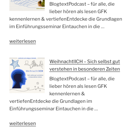
„Ja“
BlogtextPodcast – für alle, die
zueinander
lieber hören als lesen GFK
sagen“
kennenlernen & vertiefenEntdecke die Grundlagen
im Einführungsseminar Eintauchen in die …
„Die
weiterlesen
Schlangenfrau
in
WeihnachtlICH – Sich selbst gut
mir:
verstehen in besonderen Zeiten
Vom
Kindheitstraum
BlogtextPodcast – für alle, die
zu
lieber hören als lesen GFK
meiner
kennenlernen &
Vision
vertiefenEntdecke die Grundlagen im
heute“
Einführungsseminar Eintauchen in die …
„WeihnachtlICH
weiterlesen
–
Sich