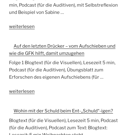
min, Podcast (für die Auditiven), mit Selbstreflexion
und Beispiel von Sabine …
„Auf
weiterlesen
den
letzten
Auf den letzten Drücker – vom Aufschieben und
Drücker
wie die GFK hilft, damit umzugehen
–
vom
Folge 1 Blogtext (für die Visuellen), Lesezeit 5 min,
Aufschieben
Podcast (für die Auditiven), Übungsblatt zum
und
Erforschen des eigenen Aufschiebens (für …
wie
„Auf
die
weiterlesen
den
GFK
letzten
hilft,
Wohin mit der Schuld beim Ent-„Schuld“-igen?
Drücker
damit
–
umzugehen“
Blogtext (für die Visuellen), Lesezeit 5 min, Podcast
vom
(für die Auditiven), Podcast zum Text: Blogtext:
Aufschieben
Lesezeit: 5 min Weihnachten steht …