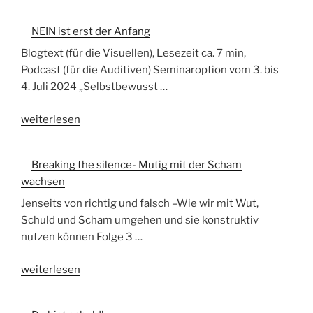
NICHT
ALLES,
NEIN ist erst der Anfang
WAS
DU
Blogtext (für die Visuellen), Lesezeit ca. 7 min,
FÜHLST“
Podcast (für die Auditiven) Seminaroption vom 3. bis
4. Juli 2024 „Selbstbewusst …
„NEIN
weiterlesen
ist
erst
Breaking the silence- Mutig mit der Scham
der
wachsen
Anfang“
Jenseits von richtig und falsch –Wie wir mit Wut,
Schuld und Scham umgehen und sie konstruktiv
nutzen können Folge 3 …
„Breaking
weiterlesen
the
silence-