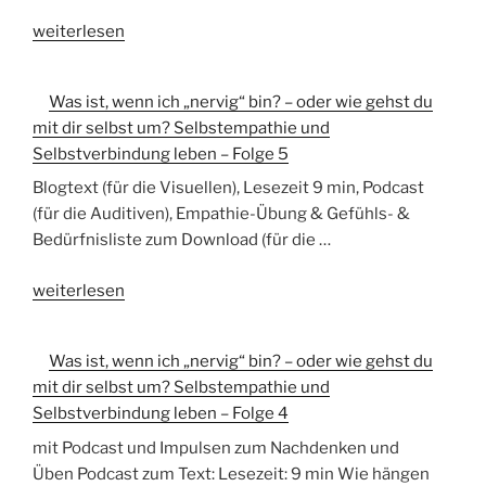
„Was
weiterlesen
ist,
wenn
Was ist, wenn ich „nervig“ bin? – oder wie gehst du
ich
mit dir selbst um? Selbstempathie und
„nervig“
Selbstverbindung leben – Folge 5
bin?
–
Blogtext (für die Visuellen), Lesezeit 9 min, Podcast
oder
(für die Auditiven), Empathie-Übung & Gefühls- &
wie
Bedürfnisliste zum Download (für die …
gehst
„Was
du
weiterlesen
ist,
mit
wenn
dir
Was ist, wenn ich „nervig“ bin? – oder wie gehst du
ich
selbst
mit dir selbst um? Selbstempathie und
„nervig“
um?
Selbstverbindung leben – Folge 4
bin?
Selbstempathie
–
und
mit Podcast und Impulsen zum Nachdenken und
oder
Selbstverbindung
Üben Podcast zum Text: Lesezeit: 9 min Wie hängen