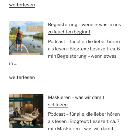
„Vielleicht
weiterlesen
ist
das
Begeisterung – wenn etwas in uns
Glück
zu leuchten beginnt
schon
da.
Podcast – für alle, die lieber hören
Nicht
als lesen : Blogtext: Lesezeit: ca. 6
erst
min Begeisterung – wenn etwas
am
in …
anderen
„Begeisterung
Ufer.“
weiterlesen
–
wenn
Maskieren – was wir damit
etwas
schützen
in
uns
Podcast – für alle, die lieber hören
zu
als lesen : Blogtext: Lesezeit: ca. 7
leuchten
min Maskieren – was wir damit …
beginnt“