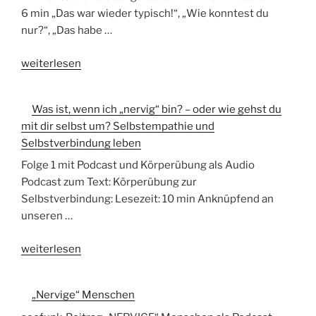
oder
Selbstverbindung
6 min „Das war wieder typisch!“, „Wie konntest du
wie
leben
nur?“, „Das habe …
gehst
–
„Was
du
weiterlesen
Folge
ist,
mit
4“
wenn
dir
Was ist, wenn ich „nervig“ bin? – oder wie gehst du
ich
selbst
mit dir selbst um? Selbstempathie und
„nervig“
um?
Selbstverbindung leben
bin?
Selbstempathie
–
und
Folge 1 mit Podcast und Körperübung als Audio
oder
Selbstverbindung
Podcast zum Text: Körperübung zur
wie
leben
Selbstverbindung: Lesezeit: 10 min Anknüpfend an
gehst
–
unseren …
du
Folge
„Was
mit
weiterlesen
3“
ist,
dir
wenn
selbst
„Nervige“ Menschen
ich
um?
„nervig“