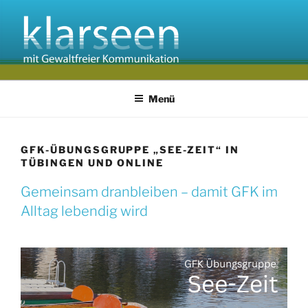
Zum
Inhalt
springen
Menü
GFK-ÜBUNGSGRUPPE „SEE-ZEIT“ IN
TÜBINGEN UND ONLINE
Gemeinsam dranbleiben – damit GFK im
Alltag lebendig wird