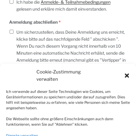
Ich habe die
Anmelde- & Teilnahmebedingungen
gelesen und erkläre mich damit einverstanden.
Anmeldung abschließen
*
Um sicherzustellen, dass Deine Anmeldung uns erreicht,
klicke bitte auf das nachfolgende Feld " abschicken ".
Wenn Du nach diesem Vorgang nicht innerhalb von 10
Minuten eine automatische Nachricht erhälst, sende die
Anmeldung bitte erneut (manchmal gibt es "Vertipper" in
der E-Mail-Adresse) oder schreibe eine E-Mail an
Cookie-Zustimmung
dieterle@klarseen.de
verwalten
reCaptcha
Ich verwende auf dieser Seite Technologien wie Cookies, um
Klicke auf "Ich stimme zu", um Google recaptcha zu
Geräteinformationen zu speichern und/oder darauf zuzugreifen. Dies
aktivieren
hilft mit beispielsweise zu erfahren, wie viele Personen sich meine Seite
angesehen haben.
Cookie-Richtlinie
Die Webseite sollte ohne größere Einschränkungen auch dann
Ich stimme zu
funktionieren, wenn Sie auf "Ablehnen" klicken.
Dienste verwalten