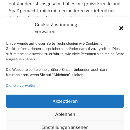
entstanden ist. Insgesamt hat es mir große Freude und
Spaß gemacht, mich mit den anderen vertiefend mit
der Gewaltfreien Kommunikation zu beschäftigen und
Cookie-Zustimmung
gemeinsam zu üben. Ich konnte für mich viel
verwalten
mitnehmen und lernen.
Auch erwähnen möchte ich die liebevoll gestalteten
Ich verwende auf dieser Seite Technologien wie Cookies, um
Kaffee-/Teepausen.
Geräteinformationen zu speichern und/oder darauf zuzugreifen. Dies
Ergänzend sind die Handouts und das Fotoprotokoll
hilft mit beispielsweise zu erfahren, wie viele Personen sich meine Seite
angesehen haben.
sehr nützlich und helfen beim Erinnern des Gelernten
und beim weiteren Üben im Alltag.
Die Webseite sollte ohne größere Einschränkungen auch dann
Die Seminarzeiten in den drei Tagen gingen so schnell
funktionieren, wenn Sie auf "Ablehnen" klicken.
rum, von mir aus hätte es gerne länger gehen können
Dienste verwalten
Vanessa Otto
Akzeptieren
Ablehnen
(c) by klarseen.de
Einstellungen ansehen