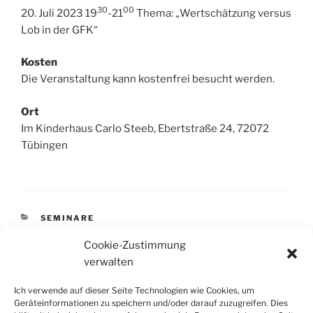
30
00
20. Juli 2023 19
-21
Thema: „Wertschätzung versus
Lob in der GFK“
Kosten
Die Veranstaltung kann kostenfrei besucht werden.
Ort
Im Kinderhaus Carlo Steeb, Ebertstraße 24, 72072
Tübingen
KATEGORIEN
SEMINARE
Cookie-Zustimmung
verwalten
Beitragsnavigation
Ich verwende auf dieser Seite Technologien wie Cookies, um
Vorheriger
ZURÜCK
Geräteinformationen zu speichern und/oder darauf zuzugreifen. Dies
Beitrag