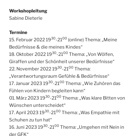
Workshopleitung
Sabine Dieterle
Termine
30
00
15. Februar 2022 19
-21
(online) Thema: „Meine
Bedürfnisse & die meines Kindes“
30
00
18. Oktober 2022 19
-21
Thema: „Von Wölfen,
Giraffen und der Schönheit unserer Bedürfnisse“
30
00
22. November 2022 19
-21
Thema:
„Verantwortungsraum Gefühle & Bedürfnisse“
30
00
17. Januar 2023 19
-21
Thema: „Wie Zuhören das
Fühlen von Kindern begleiten kann“
30
00
01. März 2023 19
-21
Thema: „Was klare Bitten von
Wünschen unterscheidet“
30
00
17. April 2023 19
-21
Thema: „Was Empathie mit
Schuhen zu tun hat“
30
00
16. Juni 2023 19
-21
Thema: „Umgehen mit Nein in
der GFK“